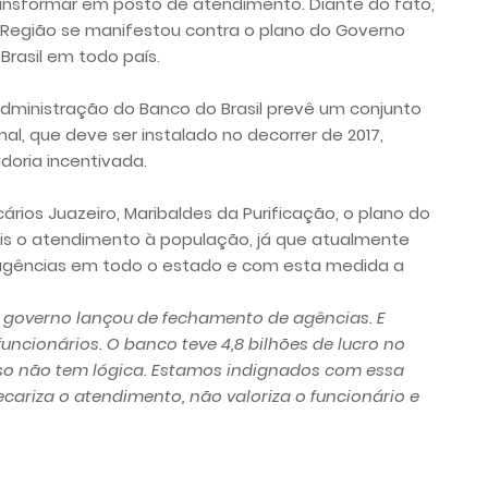
ansformar em posto de atendimento. Diante do fato,
e Região se manifestou contra o plano do Governo
rasil em todo país.
dministração do Banco do Brasil prevê um conjunto
al, que deve ser instalado no decorrer de 2017,
oria incentivada.
ários Juazeiro, Maribaldes da Purificação, o plano do
ais o atendimento à população, já que atualmente
 agências em todo o estado e com esta medida a
o governo lançou de fechamento de agências. E
ncionários. O banco teve 4,8 bilhões de lucro no
sso não tem lógica. Estamos indignados com essa
ecariza o atendimento, não valoriza o funcionário e