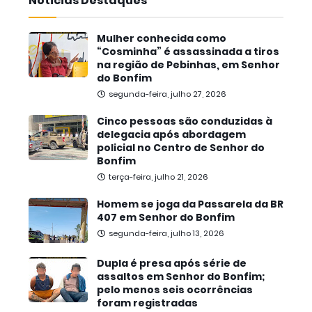
Noticias Destaques
Mulher conhecida como
“Cosminha” é assassinada a tiros
na região de Pebinhas, em Senhor
do Bonfim
segunda-feira, julho 27, 2026
Cinco pessoas são conduzidas à
delegacia após abordagem
policial no Centro de Senhor do
Bonfim
terça-feira, julho 21, 2026
Homem se joga da Passarela da BR
407 em Senhor do Bonfim
segunda-feira, julho 13, 2026
Dupla é presa após série de
assaltos em Senhor do Bonfim;
pelo menos seis ocorrências
foram registradas