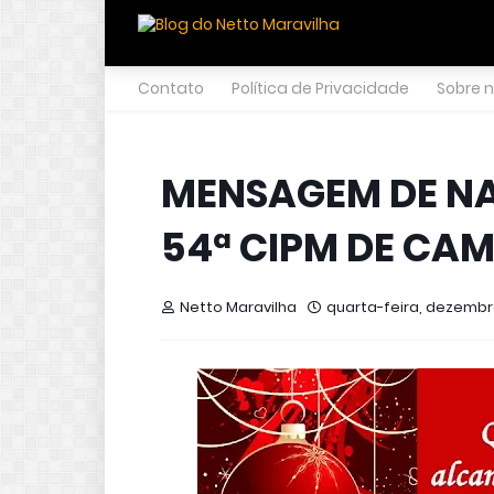
Contato
Política de Privacidade
Sobre 
INICIO
CIDADES
ECONOMIA
E
MENSAGEM DE N
54ª CIPM DE CA
Netto Maravilha
quarta-feira, dezembro