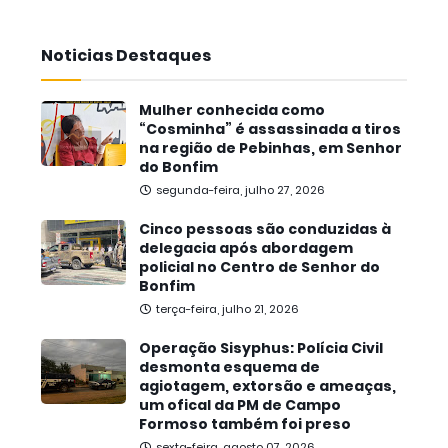
Noticias Destaques
Mulher conhecida como
“Cosminha” é assassinada a tiros
na região de Pebinhas, em Senhor
do Bonfim
segunda-feira, julho 27, 2026
Cinco pessoas são conduzidas à
delegacia após abordagem
policial no Centro de Senhor do
Bonfim
terça-feira, julho 21, 2026
Operação Sisyphus: Polícia Civil
desmonta esquema de
agiotagem, extorsão e ameaças,
um ofical da PM de Campo
Formoso também foi preso
sexta-feira, agosto 07, 2026