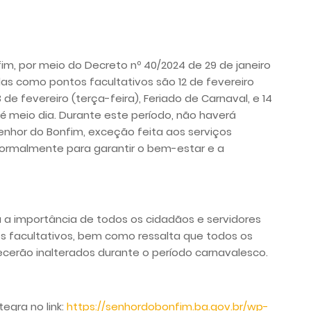
fim, por meio do Decreto nº 40/2024 de 29 de janeiro
as como pontos facultativos são 12 de fevereiro
 de fevereiro (terça-feira), Feriado de Carnaval, e 14
até meio dia. Durante este período, não haverá
Senhor do Bonfim, exceção feita aos serviços
normalmente para garantir o bem-estar e a
a a importância de todos os cidadãos e servidores
s facultativos, bem como ressalta que todos os
cerão inalterados durante o período carnavalesco.
egra no link:
https://senhordobonfim.ba.gov.br/wp-