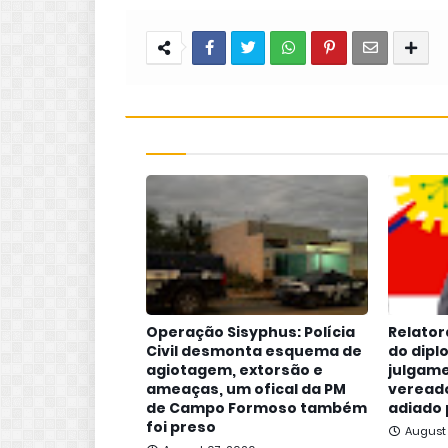
Operação Sisyphus: Polícia
Relator
Civil desmonta esquema de
do dipl
agiotagem, extorsão e
julgame
ameaças, um ofical da PM
vereado
de Campo Formoso também
adiado 
foi preso
August