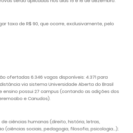
provas serão aplicadas nos dias 15 e 16 de dezembro.
ar taxa de R$ 90, que ocorre, exclusivamente, pelo
ão ofertadas 6.346 vagas disponíveis: 4.371 para
 distância via sistema Universidade Aberta do Brasil
 de ensino possui 27 campus (contando as adições dos
Jeremoabo e Canudos).
ciências humanas (direito, história, letras,
ciências sociais, pedagogia, filosofia, psicologia…);