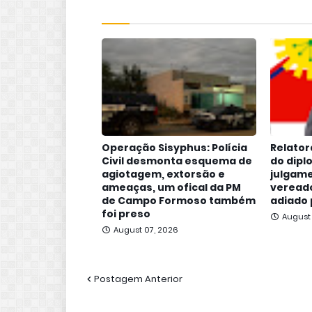
Operação Sisyphus: Polícia
Relator
Civil desmonta esquema de
do dipl
agiotagem, extorsão e
julgame
ameaças, um ofical da PM
vereado
de Campo Formoso também
adiado 
foi preso
August
August 07, 2026
Postagem Anterior