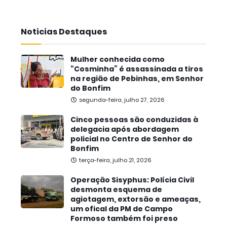
Noticias Destaques
Mulher conhecida como
“Cosminha” é assassinada a tiros
na região de Pebinhas, em Senhor
do Bonfim
segunda-feira, julho 27, 2026
Cinco pessoas são conduzidas à
delegacia após abordagem
policial no Centro de Senhor do
Bonfim
terça-feira, julho 21, 2026
Operação Sisyphus: Polícia Civil
desmonta esquema de
agiotagem, extorsão e ameaças,
um ofical da PM de Campo
Formoso também foi preso