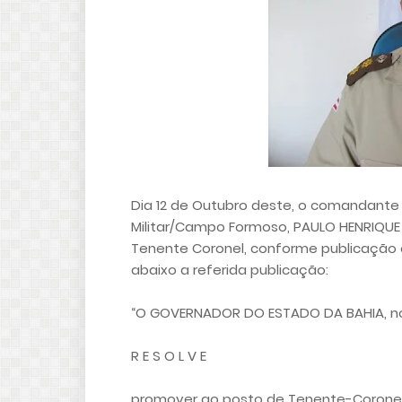
Dia 12 de Outubro deste, o comandante
Militar/Campo Formoso, PAULO HENRIQUE
Tenente Coronel, conforme publicação e
abaixo a referida publicação:
“O GOVERNADOR DO ESTADO DA BAHIA, no 
R E S O L V E
promover ao posto de Tenente-Coronel 